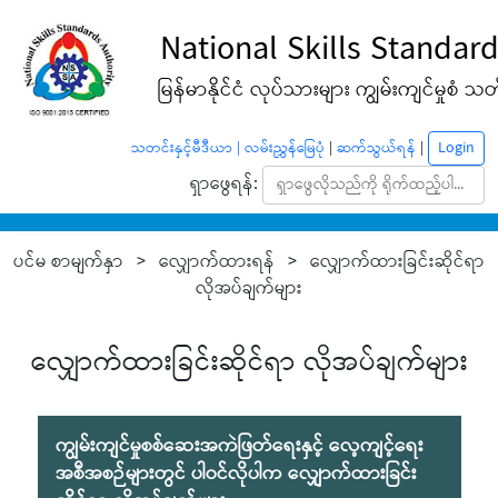
National Skills Standard
မြန်မာနိုင်ငံ လုပ်သားများ ကျွမ်းကျင်မှုစံ သတ်မ
Login
သတင်းနှင့်မီဒီယာ |
လမ်းညွှန်မြေပုံ
|
ဆက်သွယ်ရန်
|
ရှာဖွေရန်:
ပင်မ စာမျက်နှာ > လျှောက်ထားရန် > လျှောက်ထားခြင်းဆိုင်ရာ
လိုအပ်ချက်များ
လျှောက်ထားခြင်းဆိုင်ရာ လိုအပ်ချက်များ
ကျွမ်းကျင်မှုစစ်ဆေးအကဲဖြတ်ရေးနှင့် လေ့ကျင့်ရေး
အစီအစဉ်များတွင် ပါဝင်လိုပါက လျှောက်ထားခြင်း