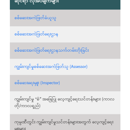
ဆိုင်ရာ လိုအပ်ချက်များ
စစ်ဆေးအကဲဖြတ်ခံယူသူ
စစ်ဆေးအကဲဖြတ်ရေးဌာန
စစ်ဆေးအကဲဖြတ်ရေးဌာနသက်တမ်းတိုးခြင်း
ကျွမ်းကျင်မှုစစ်ဆေးအကဲဖြတ်သူ (Assessor)
စစ်ဆေးရေးမှူး (Inspector)
ကျွမ်းကျင်မှု “စံ” အခြေပြု လေ့ကျင့်ရေးသင်တန်းများ (ကာလ
တို/ကာလရှည်)
ကုမ္ပဏီတွင်း ကျွမ်းကျင်မှုသင်တန်းများအတွက် လေ့ကျင့်ရေး
မှူးများ