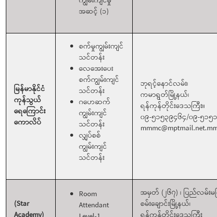
ကျွမ်းကျင်မှု
အဆင့် (၁)
စက်မှုကျွမ်းကျင်
သင်တန်း
လေအေးပေး
စက်ကျွမ်းကျင်
ဘုရင့်နောင်လမ်း၊
မြန်မာနိုင်ငံ
သင်တန်း
ကမာရွတ်မြို့နယ်၊
ကုန်သွယ်
ဂဟေဆက်
ရန်ကုန်တိုင်းဒေသကြီး။
ရေကြောင်း
ကျွမ်းကျင်
၀၉-၅၁၅၃၉၄၆၄/၀၉-၅၁၅
ကောလိပ်
သင်တန်း
mmmc@mptmail.net.m
လျှပ်စစ်
ကျွမ်းကျင်
သင်တန်း
အမှတ် (၂၆၇) ၊ ပြည်လမ်းမက
Room
(Star
စမ်းချောင်းမြို့နယ်၊
Attendant
Academy)
ရန်ကုန်တိုင်းဒေသကြီး
Level-1