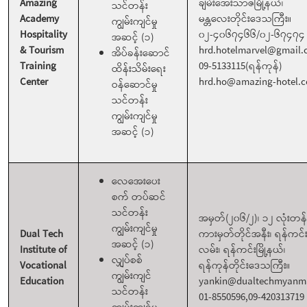
Amazing
ချမ်းအေးသာဇံမြို့နယ်၊
သင်တန်း
Academy
မန္တလေးတိုင်းဒေသကြီး။
ကျွမ်းကျင်မှု
Hospitality
၀၂-၄၀၆၇၄၆၆/၀၂-၆၇၄၇၄
အဆင့် (၁)
& Tourism
hrd.hotelmarvel@gmail
အိပ်ခန်းဆောင်
Training
09-5133115(ရန်ကုန်)
ထိန်းသိမ်းရေး
Center
hrd.ho@amazing-hotel.
ဝန်ဆောင်မှု
သင်တန်း
ကျွမ်းကျင်မှု
အဆင့် (၁)
လေအေးပေး
စက် တပ်ဆင်
သင်တန်း
အမှတ်(၂၀၆/၂)၊ ၁၂ လုံးတန်
ကျွမ်းကျင်မှု
Dual Tech
ကားမှတ်တိုင်အနီး၊ ရန်ကင်
အဆင့် (၁)
Institute of
လမ်း၊ ရန်ကင်းမြို့နယ်၊
လျှပ်စစ်
Vocational
ရန်ကုန်တိုင်းဒေသကြီး။
ကျွမ်းကျင်
Education
yankin@dualtechmyanm
သင်တန်း
01-8550596,09-420313719