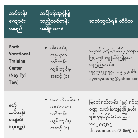
သင်တန်း
သင်ကြားခွင့်ပြု
ကျောင်း
သည့်သင်တန်း
ဆက်သွယ်ရန် လိပ်စာ
အမည်
အမျိုးအစား
Earth
ဝါးလက်မှု
အမှတ် (၁၇၀)၊ သီရိရတနာ
Vocational
အနုပညာ
မြင့်ဈေး၊ ဇဗ္ဗူသီရိမြို့နယ်၊
Training
သင်တန်း
နေပြည်တော်။
Center
ကျွမ်းကျင်မှု
၀၉-၅၀၂၂၇၉၁၊ ၀၉-၄၃၁၆
(Nay Pyi
အဆင့် (၁)
ayemyaaung@yahoo.co
Taw)
ဆောက်လုပ်ရေး
မြဝတ်ရည်လမ်း၊ (၂၉) ရပ်က
ဗဟို
လက်သမား
ဝဏ္ဏ၊ သင်္ဃန်းကျွန်းမြို့နယ်၊
သင်တန်း
သင်တန်း
ရန်ကုန်တိုင်းဒေသကြီး။
ကျောင်း
ကျွမ်းကျင်မှု
၀၁-၂၃၃၅၄၅
(သုဝဏ္ဏ)
အဆင့် (၁)
thuwunnacisc2018@gma