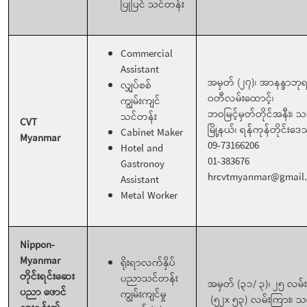
ပြုပြင် သင်တန်း
Commercial
Assistant
အမှတ် (၂၇)၊ အာနန္ဒာဘုရ
လျှပ်စစ်
ဝတီလမ်းထောင့်၊
ကျွမ်းကျင်
ဘဝမြင့်မှတ်တိုင်အနီး၊ သင်
သင်တန်း
CVT
မြို့နယ်၊ ရန်ကုန်တိုင်းဒ
Cabinet Maker
Myanmar
09-73166206
Hotel and
01-383676
Gastronoy
hrcvtmyanmar@gmail
Assistant
Metal Worker
Nippon-
Myanmar
ရိုးရာလက်နှိပ်
တိုင်းရင်းဆေး
ပညာသင်တန်း
အမှတ် (၃၁/ ၃)၊ ၂၅ လမ်း
ပညာ ဖောင်
ကျွမ်းကျင်မှု
(၅၂x ၅၃) လမ်းကြား၊ သ