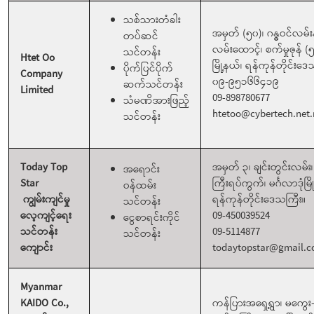
သစ်သားတံခါး
အမှတ် (၅၀)၊ ဂန္ဓဝင်လမ်းန
တပ်ဆင်
လမ်းထောင့်၊ စက်မှုဇုန် (
သင်တန်း
Htet Oo
မြို့နယ်၊ ရန်ကုန်တိုင်းဒ
ပိုက်ပြင်ပိုက်
Company
၀၉-၉၅၁၆၆၄၁၉
ဆက်သင်တန်း
Limited
09-898780677
သံမဏိအားဖြည့်
htetoo@cybertech.ne
သင်တန်း
Today Top
အမှတ် ၃၊ ချင်းတွင်းလမ်း၊ 
အရောင်း
Star
ကြီးရပ်ကွက်၊ မင်္ဂလာဒုံမြိ
ဝန်ထမ်း
ကျွမ်းကျင်မှု
ရန်ကုန်တိုင်းဒေသကြီး။
သင်တန်း
လေ့ကျင့်ရေး
09-450039524
ငွေစာရင်းကိုင်
သင်တန်း
09-5114877
သင်တန်း
ကျောင်း
todaytopstar@gmail.
Myanmar
KAIDO Co.,
ကန်ပြားအရှေ့ရွာ၊ မကွေး-