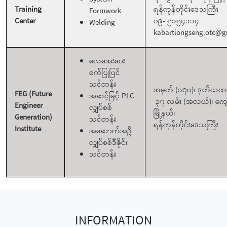
Training
ရန်ကုန်တိုင်းဒေသကြီး
Formwork
Center
၀၉- ၅၁၅၄၁၁၄
Welding
kabartiongseng.otc@g
လေအေးပေး
စက်ပြုပြင်
သင်တန်း
အမှတ် (၁၇၀)၊ ဒုတိယထပ
FEG (Future
အဆင့်မြင့် PLC
၃၇ လမ်း (အလယ်)၊ ကျ
Engineer
လျှပ်စစ်
မြို့နယ်၊
Generation)
သင်တန်း
ရန်ကုန်တိုင်းဒေသကြီး
Institute
အဆောက်အဦ
လျှပ်စစ်ဒီဇိုင်း
သင်တန်း
INFORMATION