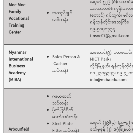
အမှတ်-၅၂၉ (စီ)၊ အောင်မ
Moe Moe
သာယာလမ်း၊ ကုန်းတလ
Family
အထည်ချုပ်
(တောင်) ရပ်ကွက်၊ မင်္ဂလာဒ
Vocational
သင်တန်း
ရန်ကုန်တိုင်းဒေသကြီး။
Training
၀၉-၅၀၇၈၃၃၇
Center
tinsoe07@gmail.com
Myanmar
အဆောင်(၉)၊ ပထမထပ်
Sales Person &
International
MICT Park ၊
Cashier
Business
လှိုင်မြို့နယ်၊ ရန်ကုန်တို
သင်တန်း
Academy
၀၁-၂၃၀၅၃၇၃၊ ၀၉-၄၂၀
(MIBA)
info@mibaedu.com
ဂဟေဆက်
သင်တန်း
ပိုက်ပြင်ပိုက်
ဆက်သင်တန်း
အမှတ် (၂၉၆၄)၊ (ည+ဋ) စ
Steel Plate
Arbourfield
စက်မှုဇုန် (၂)၊ ဒဂုံမြို့နယ်
Fitter သင်တန်း