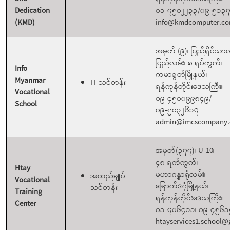
Dedication
၀၁-၇၅၀၂၂၃၃/၀၉-၅၁၃
(KMD)
info@kmdcomputer.c
အမှတ် (၉)၊ ပြည်ရိပ်သာ
ပြည်လမ်း၊ ၈ ရပ်ကွက်၊
Info
ကမာရွတ်မြို့နယ်၊
Myanmar
IT သင်တန်း
ရန်ကုန်တိုင်းဒေသကြီး။
Vocational
၀၉-၄၅၀၀၉၉၈၄၉/
School
၀၉-၅၀၃၂၆၁၇
admin@imcscompany
အမှတ်(၃၇၇)၊ U-10၊
၄၈ ရက်ကွက်၊
Htay
မဟာဂန္ဓာရုံလမ်း၊
အထည်ချုပ်
Vocational
မြောက်ဒဂုံမြို့နယ်၊
သင်တန်း
Training
ရန်ကုန်တိုင်းဒေသကြီး။
Center
၀၁-၇၀၆၄၁၁၊ ၀၉-၄၅၆
htayservices1.school