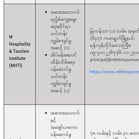
အစားအသောက်
ဧည့်ခံကျွေးမွေး
ရေးဆိုင်ရာ
မြကန်သာ (၁) လမ်း၊ အမှတ
သင်တန်း
M
(၆၄၇)၊ ကမာရွတ်မြို့နယ်၊
ကျွမ်းကျင်မှု
Hospitality
ရန်ကုန်တိုင်းဒေသကြီး။
အဆင့် (၁)
& Tourism
၀၉-၄၀၁၂၂၆၇၇၆၊ ၀၁-၂၃
အိပ်ခန်းဆောင်
Institute
principal@mhtimyanma
ထိန်းသိမ်းရေး
(MHTi)
ဝန်ဆောင်မှု
https://www.mhtimyanm
သင်တန်း
ကျွမ်းကျင်မှု
အဆင့် (၁)
အစားအသောက်
နှင့်
အဖျော်ယမကာ
၇၈ လမ်းနှင့် လမ်း ၃၀ ထောင
ဝန်ဆောင်မှု