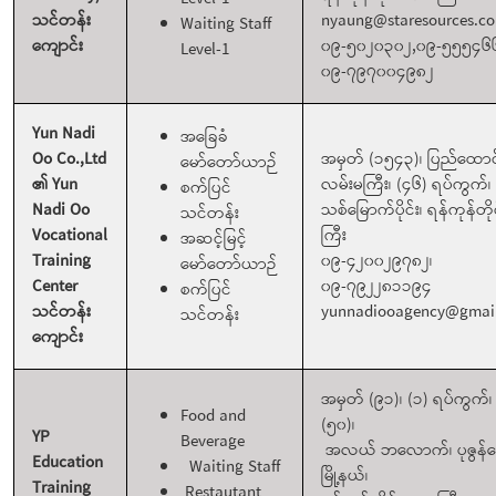
သင်တန်း
nyaung@staresources.c
Waiting Staff
ကျောင်း
၀၉-၅၀၂၀၃၀၂,၀၉-၅၅၅၄၆
Level-1
၀၉-၇၉၇၀၀၄၉၈၂
Yun Nadi
အခြေခံ
Oo Co.,Ltd
အမှတ် (၁၅၄၃)၊ ပြည်ထောင
မော်တော်ယာဉ်
၏ Yun
လမ်းမကြီး၊ (၄၆) ရပ်ကွက်၊ ဒဂု
စက်ပြင်
Nadi Oo
သစ်မြောက်ပိုင်း၊ ရန်ကုန်တ
သင်တန်း
Vocational
ကြီး
အဆင့်မြင့်
Training
၀၉-၄၂၀၀၂၉၇၈၂၊
မော်တော်ယာဉ်
Center
၀၉-၇၉၂၂၈၁၁၉၄
စက်ပြင်
သင်တန်း
yunnadiooagency@gmai
သင်တန်း
ကျောင်း
အမှတ် (၉၁)၊ (၁) ရပ်ကွက်၊
Food and
(၅၀)၊
YP
Beverage
အလယ် ဘလောက်၊ ပုဇွန်
Education
Waiting Staff
မြို့နယ်၊
Training
Restautant