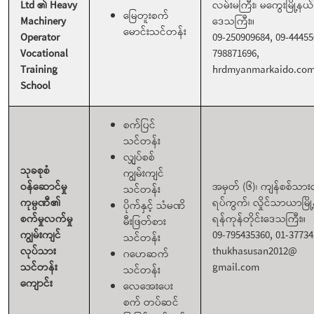
Ltd ၏ Heavy
လမ်းမကြီး၊ မကွေးမြို့နယ်
မြေတူးစက်
Machinery
ဒေသကြီး။
မောင်းသင်တန်း
Operator
09-250909684, 09-44455
Vocational
798871696,
Training
hrdmyanmarkaido.co
School
စက်ပြင်
သင်တန်း
လျှပ်စစ်
သုခစုစံ
ကျွမ်းကျင်
ဝန်ဆောင်မှု
အမှတ် (၆)၊ ကျန်စစ်သား
သင်တန်း
ကုမ္ပဏီ၏
ရပ်ကွက်၊ လှိုင်သာယာမြို
ပိုက်နှင့် သံမဏိ
စက်မှုလက်မှု
ရန်ကုန်တိုင်းဒေသကြီး။
မီးဖြတ်စား
ကျွမ်းကျင်
09-795435360, 01-37734
သင်တန်း
လုပ်သား
thukhasusan2012@
ဂဟေဆက်
သင်တန်း
gmail.com
သင်တန်း
ကျောင်း
လေအေးပေး
စက် တပ်ဆင်