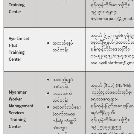
Training
ရန်ကုန်တိုင်းဒေသကြီး။
Center
၀၉-၅၁၀၈၅၁၄
myanmarpace@gmail
အမှတ် (၅၄) ၊ ရှမ်းကုန်းရ
Aye Lin Let
မှော်ဘီမြို့နယ်(လေတပ်အန
အထည်ချုပ်
Htut
ရန်ကုန်တိုင်းဒေသကြီး။
သင်တန်း
Training
၀၁-၅၂၇၄၉၂/၀၉-၇၇၇၈
Center
aye.ayelinlathtut@gm
အထည်ချုပ်
အမှတ် (၆၀၁) (N5/N6)၊
သင်တန်း
Myanmar
လှည်းငုတ်ချောင်းအုပ်စု၊
ဂဟေဆက်
Worker
ရေတာကျေးရွာ၊
သင်တန်း
Management
ရန်ကုန်-ပြည်အဝေးပြေးလ
ဆောက်လုပ်ရေး
Services
မှော်ဘီမြို့နယ်၊
(လက်သမား၊
Training
ရန်ကုန်တိုင်းဒေသကြီး။
ပန်းရံ၊ သံချည်
Center
၀၉-၂၅၄၃၄၅၉၅၅
သံကွေး)
mwmsygn@gmail.com