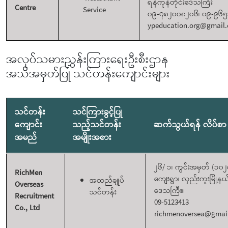
ရန်ကုန်တိုင်းဒေသကြီး
Centre
Service
၀၉-၇၈၂၀၀၈၂၀၆၊ ၀၉-၉၆
ypeducation.org@gmail
အလုပ်သမားညွှန်းကြားရေးဦးစီးဌာန
အသိအမှတ်ပြု သင်တန်းကျောင်းများ
သင်တန်း
သင်ကြားခွင့်ပြု
ကျောင်း
သည့်သင်တန်း
ဆက်သွယ်ရန် လိပ်စာ
အမည်
အမျိုးအစား
၂၆/ ၁၊ ကွင်းအမှတ် (၁၀၂
RichMen
ကျေးရွာ၊ လှည်းကူးမြို့နယ်
အထည်ချုပ်
Overseas
ဒေသကြီး။
သင်တန်း
Recruitment
09-5123413
Co., Ltd
richmenoversea@gmai