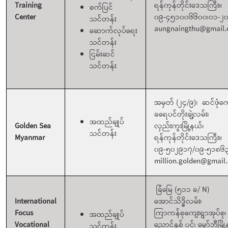
Training
ရန်ကုန်တိုင်းဒေသကြီး။
စက်ပြင်
Center
၀၉-၄၅၁၀၀၆၆၀၀၊၀၁-၂
သင်တန်း
aungnaingthu@gmail
ဆောက်လုပ်ရေး
သင်တန်း
ငြမ်းဆင်
သင်တန်း
အမှတ် (၂၄/၉)၊ ဆင်ဖုံကျ
ခရေပင်တိုးချဲ့လမ်း၊
အထည်ချုပ်
Golden Sea
လှည်းကူးမြို့နယ်၊
သင်တန်း
Myanmar
ရန်ကုန်တိုင်းဒေသကြီး။
၀၉-၅၀၂၉၁၇/၀၉-၅၁၈၆
million.golden@gmail
ခြံမြေ (၅၁၁ ခ/ N)
International
အောင်သိဒ္ဓိလမ်း၊
Focus
ကြာကန်စုကျေးရွာအုပ်စု၊
အထည်ချုပ်
Vocational
ညောင်နှစ် ပင်၊ မှော်ဘီမြိ
သင်တန်း