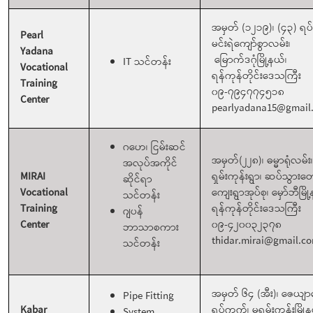
အမှတ် (၁၂၁၉)၊ (၄၃) ရပ
Pearl
မင်းရဲကျော်စွာလမ်း၊
Yadana
မြောက်ဒဂုံမြို့နယ်၊
IT သင်တန်း
Vocational
ရန်ကုန်တိုင်းဒေသကြီး
Training
၀၉-၇၉၄၇၇၄၅၁၈
Center
pearlyadana15@gmail
ဂဟေ၊ ငြမ်းဆင်
အမှတ်(၂၂၈)၊ ဓမ္မာရုံလမ်း
အလုပ်အကိုင်
MIRAI
ရှမ်းကုန်းရွာ၊ ဆပ်သွား
ဆိုင်ရာ
Vocational
ကျေးရွာအုပ်စု၊ မှော်ဘီမြို
သင်တန်း
Training
ရန်ကုန်တိုင်းဒေသကြီး
ဂျပန်
Center
၀၉-၄၂၀၀၃၂၃၇၈
ဘာသာစကား
thidar.mirai@gmail.c
သင်တန်း
အမှတ် ၆၄ (အီး)၊ ဇေယျာ
Pipe Fitting
Kabar
ရပ်ကွက်၊ မရမ်းကုန်းမြို့န
System