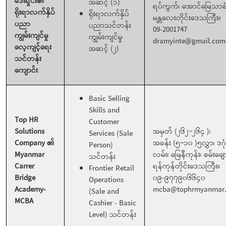
ဒေးရှင်း၏
အဆင့် (၁)
ရပ်ကွက်၊ အောင်မြေသာစံမ
ရိုးရာလက်နှိပ်
ရိုးရာလက်နှိပ်
မန္တလေးတိုင်းဒေသကြီး။
ပညာ
ပညာသင်တန်း
09-2001747
ကျွမ်းကျင်မှု
ကျွမ်းကျင်မှု
dramyinte@gmail.com
လေ့ကျင့်ရေး
အဆင့် (၂)
သင်တန်း
ကျောင်း
Basic Selling
Skills and
Top HR
Customer
Solutions
အမှတ် (၂၆၂~၂၆၄ )၊
Services (Sale
Company ၏
အခန်း (၅~၁၀ )၅လွှာ၊ ဒဂု
Person)
Myanmar
လမ်း၊ မြေနီကုန်း၊ စမ်းချော
သင်တန်း
Carrer
ရန်ကုန်တိုင်းဒေသကြီး။
Frontier Retail
Bridge
၀၉-၉၇၇၉၀၆၆၄၀
Operations
Academy-
mcba@tophrmyanmar
(Sale and
MCBA
Cashier - Basic
Level) သင်တန်း