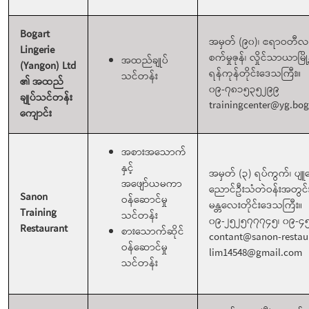
Bogart
အမှတ် (၉၀)၊ ဧရာဝတီလမ်း
Lingerie
စက်မှုဇုန်၊ လှိုင်သာယာမြို
အထည်ချုပ်
(Yangon) Ltd
ရန်ကုန်တိုင်းဒေသကြီး။
သင်တန်း
၏ အထည်
၀၉-၇၈၁၅၃၅၂၉၉
ချုပ်သင်တန်း
trainingcenter@yg.bog
ကျောင်း
အစားအသောက်
နှင့်
အမှတ် (၃) ရပ်ကွက်၊ ပျူ
အဖျော်ယမကာ
ညောင်ဦးသံတဲဝန်းအတွင်း၊ 
Sanon
ဝန်ဆောင်မှု
မန္တလေးတိုင်းဒေသကြီး။
Training
သင်တန်း
၀၉-၂၅၂၅၇၇၇၄၅၊ ၀၉-
Restaurant
စားသောက်ဆိုင်
contant@sanon-restau
ဝန်ဆောင်မှု
lim14548@gmail.com
သင်တန်း