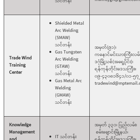
သင်တန်း
Shielded Metal
Arc Welding
(SMAW)
သင်တန်း
အမှတ်(၉၁)၊
Gas Tungsten
ကနောင်မင်းသားကြီးလမ်
Trade Wind
Arc Welding
ဒဂုံမြို့သစ်(အရှေ့ပိုင်း)၊
Training
(GTAW)
ရန်ကုန်တိုင်းဒေသကြီး။
Center
သင်တန်း
၀၉-၄၃၀၈၁၆၄၁/၀၁-၅၇
Gas Metal Arc
tradewind@mptemail
Welding
(GMAW)
သင်တန်း
Knowledge
အမှတ် ၃၃၁၊ ပြည်လမ်း၊
Management
စမ်းချောင်းမြို့နယ်၊
IT သင်တန်း
and
ရန်ကုန်တိုင်းဒေသကြီး။