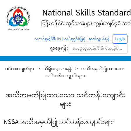
National Skills Standard
မြန်မာနိုင်ငံ လုပ်သားများ ကျွမ်းကျင်မှုစံ သတ်မ
Login
သတင်းနှင့်မီဒီယာ |
လမ်းညွှန်မြေပုံ
|
ဆက်သွယ်ရန်
|
ရှာဖွေရန်:
ပင်မ စာမျက်နှာ > သိရှိလေ့လာရန် > အသိအမှတ်ပြုထားသော
သင်တန်းကျောင်းများ
အသိအမှတ်ပြုထားသော သင်တန်းကျောင်း
များ
NSSA အသိအမှတ်ပြု သင်တန်းကျောင်းများ