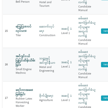
Bell Person
လက်စွဲ
Hotel and
Tourism
Candidate
Manual
စစ်ဆေး
အကဲဖြတ်ခံယူ
ကြွေပြားကပ်
ဆောက်လုပ်
လိုသူများ
အဆင့် 1
လုပ်သား
ရေး
15
အတွက်
Ver
Level 1
Tiler
Construction
လက်စွဲ
Candidate
Manual
စစ်ဆေး
အင်ဂျင်ငယ်
အကဲဖြတ်ခံယူ
သတ္တုနှင့်
ပြုပြင်ထိန်းသိမ်း
လိုသူများ
အဆင့် 1
အင်ဂျင်နီယာ
16
ခြင်း
အတွက်
Ver
Level 1
Metal and
လက်စွဲ
Small Engine
Engineering
Mechnic
Candidate
Manual
စစ်ဆေး
အကဲဖြတ်ခံယူ
ရော်ဘာအစေး
လိုသူများ
ခြစ်ခြင်း
စိုက်ပျိုးရေး
အဆင့် 1
17
အတွက်
Ver
Rubber Latex
Agriculture
Level 1
Harvesting
လက်စွဲ
Worker
Candidate