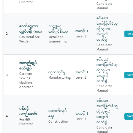
Operator
Candidate
Manual
စစ်ဆေး
အကဲဖြတ်ခံယူ
ဓာတ်ငွေ့ကာ
သတ္တုနှင့်
လိုသူများ
အဆင့် 1
လျှပ်ပန်း ဂဟေ
အင်ဂျင်နီယာ
2
အတွက်
Ver
Level 1
Gas Metal Arc
Metal and
လက်စွဲ
Welder
Engineering
Candidate
Manual
စစ်ဆေး
အထည်ချုပ်
အကဲဖြတ်ခံယူ
စက်ချုပ်
လိုသူများ
ထုတ်လုပ်မှု
အဆင့် 1
Garment
3
အတွက်
Ver
Manufacturing
Level 1
Sewing
လက်စွဲ
Machine
Candidate
operator
Manual
စစ်ဆေး
အကဲဖြတ်ခံယူ
ဝန်ပင့်
ဆောက်လုပ်
လိုသူများ
အဆင့် 1
ယာဉ်မောင်း
ရေး
4
အတွက်
Ver
Level 1
Forklift
Construction
လက်စွဲ
Operator
Candidate
Manual