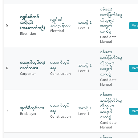
စစ်ဆေး
အကဲဖြတ်ခံယူ
လျှပ်စစ်တပ်
လျှပ်စစ်
လိုသူများ
ဆင်ခြင်း
အဆင့် 1
အင်ဂျင်နီယာ
5
အတွက်
Ver
(အဆောက်အဦ)
Level 1
Electrical
လက်စွဲ
Electrician
Candidate
Manual
စစ်ဆေး
အကဲဖြတ်ခံယူ
ဆောက်လုပ်ရေး
ဆောက်လုပ်
လိုသူများ
အဆင့် 1
လက်သမား
ရေး
6
အတွက်
Ver
Level 1
Carpenter
Construction
လက်စွဲ
Candidate
Manual
စစ်ဆေး
အကဲဖြတ်ခံယူ
ဆောက်လုပ်
လိုသူများ
အုတ်စီလုပ်သား
အဆင့် 1
ရေး
7
အတွက်
Ver
Brick layer
Level 1
Construction
လက်စွဲ
Candidate
Manual
စစ်ဆေး