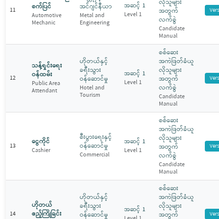
လိုသူများ
အဆင့် 1
စက်ပြင်
အင်ဂျင်နီယာ
11
အတွက်
Ver
Level 1
Automotive
Metal and
လက်စွဲ
Mechanic
Engineering
Candidate
Manual
စစ်ဆေး
ဟိုတယ်နှင့်
အကဲဖြတ်ခံယူ
သန့်ရှင်းရေး
ခရီးသွား
လိုသူများ
အဆင့် 1
ဝန်ထမ်း
12
ဝန်ဆောင်မှု
အတွက်
Ver
Level 1
Public Area
လက်စွဲ
Hotel and
Attendant
Tourism
Candidate
Manual
စစ်ဆေး
အကဲဖြတ်ခံယူ
စီးပွားရေးနှင့်
လိုသူများ
ငွေကိုင်
အဆင့် 1
ဝန်ဆောင်မှု
13
အတွက်
Ver
Cashier
Level 1
Commercial
လက်စွဲ
Candidate
Manual
စစ်ဆေး
ဟိုတယ်နှင့်
အကဲဖြတ်ခံယူ
ဟိုတယ်
ခရီးသွား
လိုသူများ
အဆင့် 1
ဧည့်ကြိုခြင်း
14
ဝန်ဆောင်မှု
အတွက်
Ver
Level 1