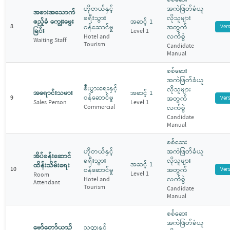
ဟိုတယ်နှင့်
အကဲဖြတ်ခံယူ
အစားအသောက်
ခရီးသွား
လိုသူများ
ဧည့်ခံ ကျွေးမွေး
အဆင့် 1
8
ဝန်ဆောင်မှု
အတွက်
Ver
ခြင်း
Level 1
လက်စွဲ
Hotel and
Waiting Staff
Tourism
Candidate
Manual
စစ်ဆေး
အကဲဖြတ်ခံယူ
စီးပွားရေးနှင့်
လိုသူများ
အရောင်းသမား
အဆင့် 1
ဝန်ဆောင်မှု
9
အတွက်
Ver
Sales Person
Level 1
Commercial
လက်စွဲ
Candidate
Manual
စစ်ဆေး
ဟိုတယ်နှင့်
အကဲဖြတ်ခံယူ
အိပ်ခန်းဆောင်
ခရီးသွား
လိုသူများ
အဆင့် 1
ထိန်းသိမ်းရေး
10
ဝန်ဆောင်မှု
အတွက်
Ver
Level 1
Room
လက်စွဲ
Hotel and
Attendant
Tourism
Candidate
Manual
စစ်ဆေး
အကဲဖြတ်ခံယူ
မော်တော်ယာဉ်
သတ္တုနှင့်