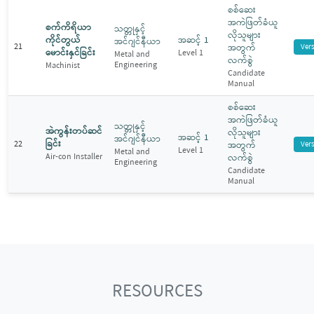
စစ်ဆေး
အကဲဖြတ်ခံယူ
စက်ကိရိယာ
သတ္တုနှင့်
လိုသူများ
ကိုင်တွယ်
အဆင့် 1
အင်ဂျင်နီယာ
21
အတွက်
Ver
မောင်းနှင်ခြင်း
Level 1
Metal and
လက်စွဲ
Engineering
Machinist
Candidate
Manual
စစ်ဆေး
အကဲဖြတ်ခံယူ
သတ္တုနှင့်
အဲကွန်းတပ်ဆင်
လိုသူများ
အဆင့် 1
အင်ဂျင်နီယာ
ခြင်း
22
အတွက်
Ver
Level 1
Metal and
Air-con Installer
လက်စွဲ
Engineering
Candidate
Manual
RESOURCES