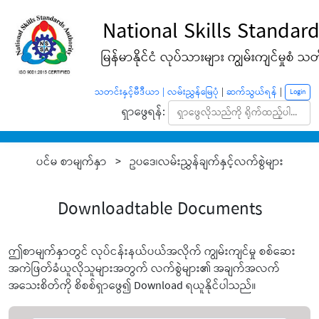
National Skills Standard
မြန်မာနိုင်ငံ လုပ်သားများ ကျွမ်းကျင်မှုစံ သတ်မ
သတင်းနှင့်မီဒီယာ |
လမ်းညွှန်မြေပုံ
|
ဆက်သွယ်ရန်
|
Login
ရှာဖွေရန်:
ပင်မ စာမျက်နှာ > ဥပဒေ၊လမ်းညွှန်ချက်နှင့်လက်စွဲများ
Downloadtable Documents
ဤစာမျက်နှာတွင် လုပ်ငန်းနယ်ပယ်အလိုက် ကျွမ်းကျင်မှု စစ်ဆေး
အကဲဖြတ်ခံယူလိုသူများအတွက် လက်စွဲများ၏ အချက်အလက်
အသေးစိတ်ကို စိစစ်ရှာဖွေ၍ Download ရယူနိုင်ပါသည်။