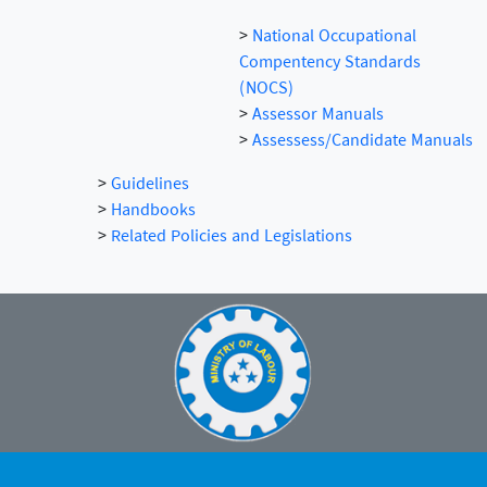
>
National Occupational
Compentency Standards
(NOCS)
>
Assessor Manuals
>
Assessess/Candidate Manuals
>
Guidelines
>
Handbooks
>
Related Policies and Legislations