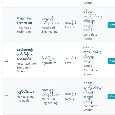
Manual
စစ်ဆေး
အကဲဖြတ်ခံယူ
Pneumatic
သတ္တုနှင့်
လိုသူများ
အဆင့် 2
Technician
အင်ဂျင်နီယာ
18
အတွက်
Ver
Level 2
Pneumatic
Metal and
လက်စွဲ
Technician
Engineering
Candidate
Manual
စစ်ဆေး
လယ်ယာသုံး
အကဲဖြတ်ခံယူ
စက်ကိရိယာ
လိုသူများ
စိုက်ပျိုးရေး
အဆင့် 1
စက်မောင်း
19
အတွက်
Ver
Agriculture
Level 1
Motorized Farm
လက်စွဲ
Equipment
Candidate
Operator
Manual
စစ်ဆေး
အကဲဖြတ်ခံယူ
သတ္တုနှင့်
လျှပ်ပန်းဂဟေ
လိုသူများ
အဆင့် 1
အင်ဂျင်နီယာ
20
အတွက်
Ver
Manual Metal
Level 1
Metal and
Arc Welder
လက်စွဲ
Engineering
Candidate
Manual