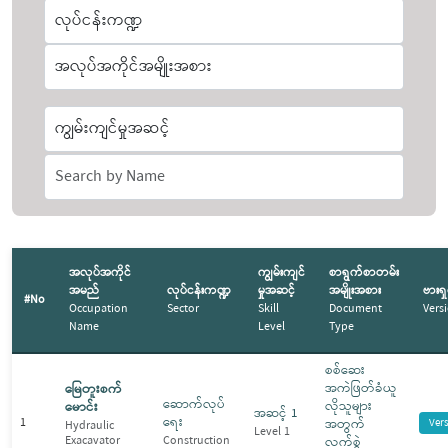
အလုပ်အကိုင်
ကျွမ်းကျင်
စာရွက်စာတမ်း
အမည်
လုပ်ငန်းကဏ္ဍ
မှုအဆင့်
အမျိုးအစား
ဗားရှ
#No
Occupation
Sector
Skill
Document
Vers
Name
Level
Type
စစ်ဆေး
အကဲဖြတ်ခံယူ
မြေတူးစက်
ဆောက်လုပ်
လိုသူများ
မောင်း
အဆင့် 1
ရေး
1
အတွက်
Ver
Hydraulic
Level 1
Exacavator
Construction
လက်စွဲ