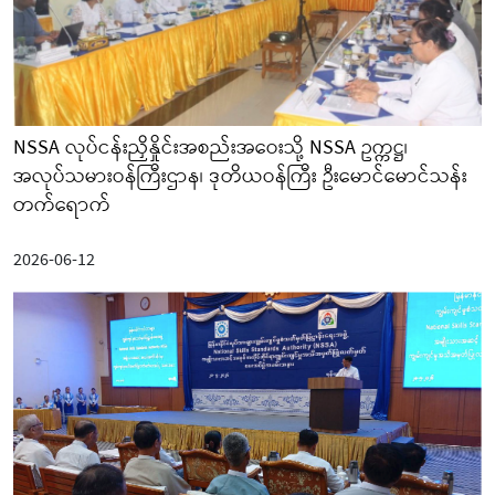
NSSA လုပ်ငန်းညှိနှိုင်းအစည်းအဝေးသို့ NSSA ဥက္ကဋ္ဌ၊
အလုပ်သမားဝန်ကြီးဌာန၊ ဒုတိယဝန်ကြီး ဦးမောင်မောင်သန်း
တက်ရောက်
2026-06-12