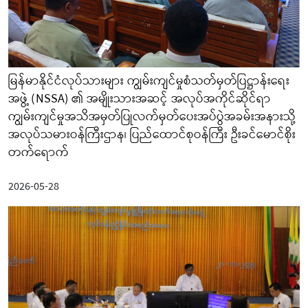
မြန်မာနိုင်ငံလုပ်သားများ ကျွမ်းကျင်မှုစံသတ်မှတ်ပြဋ္ဌာန်းရေး
အဖွဲ့ (NSSA) ၏ အမျိုးသားအဆင့် အလုပ်အကိုင်ဆိုင်ရာ
ကျွမ်းကျင်မှုအသိအမှတ်ပြုလက်မှတ်ပေးအပ်ပွဲအခမ်းအနားသို့
အလုပ်သမားဝန်ကြီးဌာန၊ ပြည်ထောင်စုဝန်ကြီး ဦးခင်မောင်စိုး
တက်ရောက်
2026-05-28