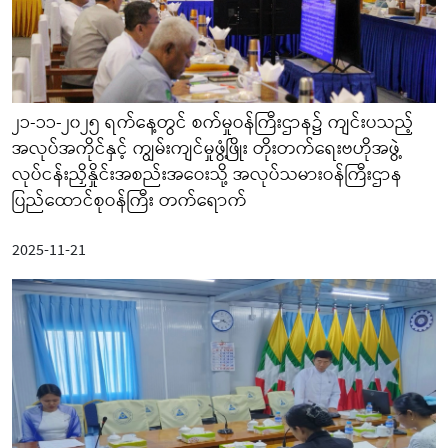
၂၁-၁၁-၂၀၂၅ ရက်နေ့တွင် စက်မှုဝန်ကြီးဌာန၌ ကျင်းပသည့်
အလုပ်အကိုင်နှင့် ကျွမ်းကျင်မှုဖွံ့ဖြိုး တိုးတက်ရေးဗဟိုအဖွဲ့
လုပ်ငန်းညှိနှိုင်းအစည်းအဝေးသို့ အလုပ်သမားဝန်ကြီးဌာန
ပြည်ထောင်စုဝန်ကြီး တက်ရောက်
2025-11-21