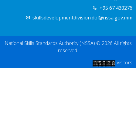
+95 67 430276
skillsdevelopmentdivision.dol@nssa.gov.mm
National Skills Standards Authority (NSSA) © 2026 All rights
reserved.
Visitors