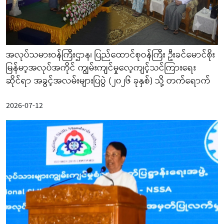
အလုပ်သမားဝန်ကြီးဌာန၊ ပြည်ထောင်စုဝန်ကြီး ဦးခင်မောင်စိုး
မြန်မာ့အလုပ်အကိုင် ကျွမ်းကျင်မှုလေ့ကျင့်သင်ကြားရေး
ဆိုင်ရာ အခွင့်အလမ်းများပြပွဲ (၂၀၂၆ ခုနှစ်) သို့ တက်ရောက်
2026-07-12