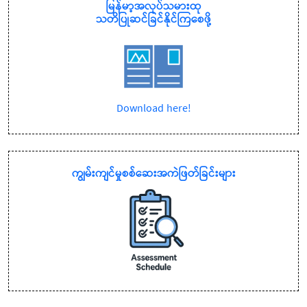
မြန်မာ့အလုပ်သမားထု
သတိပြုဆင်ခြင်နိုင်ကြစေဖို့
Download here!
ကျွမ်းကျင်မှုစစ်ဆေးအကဲဖြတ်ခြင်းများ