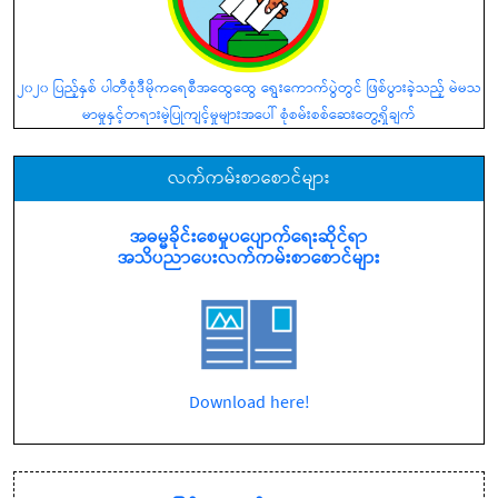
၂၀၂၀ ပြည့်နှစ် ပါတီစုံဒီမိုကရေစီအထွေထွေ ရွေးကောက်ပွဲတွင် ဖြစ်ပွားခဲ့သည့် မဲမသ
မာမှုနှင့်တရားမဲ့ပြုကျင့်မှုများအပေါ် စုံစမ်းစစ်ဆေးတွေ့ရှိချက်
လက်ကမ်းစာစောင်များ
အဓမ္မခိုင်းစေမှုပပျောက်ရေးဆိုင်ရာ
အသိပညာပေးလက်ကမ်းစာစောင်များ
Download here!