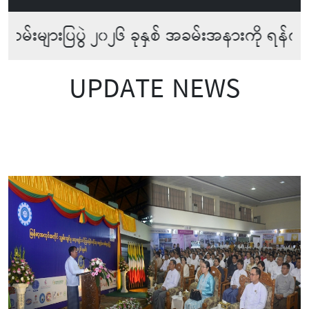
ပြပွဲ ၂၀၂၆ ခုနှစ် အခမ်းအနားကို ရန်ကုန်တိုင်း
UPDATE NEWS