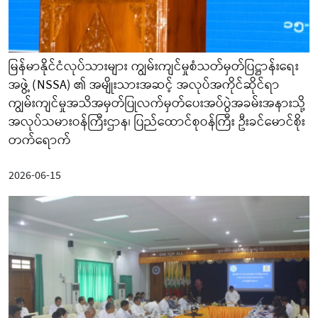
မြန်မာနိုင်ငံလုပ်သားများ ကျွမ်းကျင်မှုစံသတ်မှတ်ပြဋ္ဌာန်းရေး
အဖွဲ့ (NSSA) ၏ အမျိုးသားအဆင့် အလုပ်အကိုင်ဆိုင်ရာ
ကျွမ်းကျင်မှုအသိအမှတ်ပြုလက်မှတ်ပေးအပ်ပွဲအခမ်းအနားသို့
အလုပ်သမားဝန်ကြီးဌာန၊ ပြည်ထောင်စုဝန်ကြီး ဦးခင်မောင်စိုး
တက်ရောက်
2026-06-15