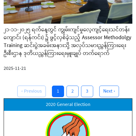
၂၁-၁၁-၂၀၂၅ ရက်နေ့တွင် ကျွမ်းကျင်မှုလေ့ကျင့်ရေးသင်တန်း
ကျောင်း (ရန်ကင်း) ၌ ဖွင့်လှစ်ခဲ့သည့် Assessor Methodolgy
Training ဆင်းပွဲအခမ်းအနားသို့ အလုပ်သမားညွှန်ကြားရေး
ဦးစီးဌာန ဒုတိယညွှန်ကြားရေးမှူးချုပ် တက်ရောက်
2025-11-21
‹ Previous
1
2
3
Next ›
2020 General Election